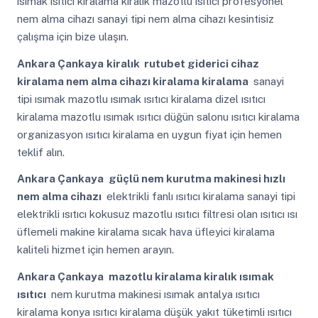
ısımak ısıtıcı kiralama kiralık mazotlu ısıtıcı profesyonel
nem alma cihazı sanayi tipi nem alma cihazı kesintisiz
çalışma için bize ulaşın.
Ankara Çankaya
kiralık rutubet giderici cihaz
kiralama nem alma cihazı kiralama kiralama
sanayi
tipi ısımak mazotlu ısımak ısıtıcı kiralama dizel ısıtıcı
kiralama mazotlu ısımak ısıtıcı düğün salonu ısıtıcı kiralama
organizasyon ısıtıcı kiralama en uygun fiyat için hemen
teklif alın.
Ankara Çankaya
güçlü nem kurutma makinesi hızlı
nem alma cihazı
elektrikli fanlı ısıtıcı kiralama sanayi tipi
elektrikli ısıtıcı kokusuz mazotlu ısıtıcı filtresi olan ısıtıcı ısı
üflemeli makine kiralama sıcak hava üfleyici kiralama
kaliteli hizmet için hemen arayın.
Ankara Çankaya
mazotlu kiralama kiralık ısımak
ısıtıcı
nem kurutma makinesi ısımak antalya ısıtıcı
kiralama konya ısıtıcı kiralama düşük yakıt tüketimli ısıtıcı