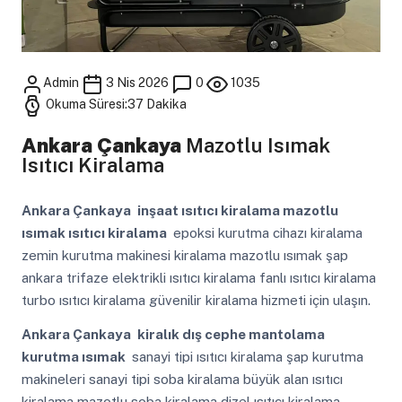
Admin
3 Nis 2026
0
1035
Okuma Süresi:37 Dakika
Ankara Çankaya
Mazotlu Isımak
Isıtıcı Kiralama
Ankara Çankaya
inşaat ısıtıcı kiralama mazotlu
ısımak ısıtıcı kiralama
epoksi kurutma cihazı kiralama
zemin kurutma makinesi kiralama mazotlu ısımak şap
ankara trifaze elektrikli ısıtıcı kiralama fanlı ısıtıcı kiralama
turbo ısıtıcı kiralama güvenilir kiralama hizmeti için ulaşın.
Ankara Çankaya
kiralık dış cephe mantolama
kurutma ısımak
sanayi tipi ısıtıcı kiralama şap kurutma
makineleri sanayi tipi soba kiralama büyük alan ısıtıcı
kiralama mazotlu soba kiralama dizel ısıtıcı kiralama