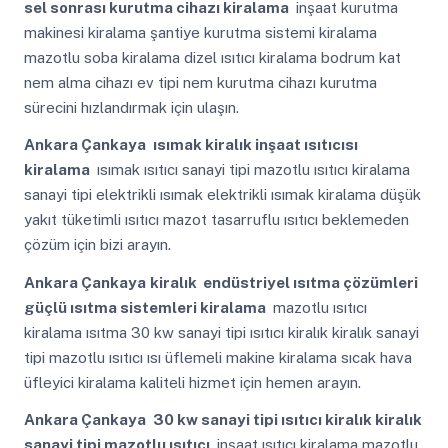
sel sonrası kurutma cihazı kiralama
inşaat kurutma
makinesi kiralama şantiye kurutma sistemi kiralama
mazotlu soba kiralama dizel ısıtıcı kiralama bodrum kat
nem alma cihazı ev tipi nem kurutma cihazı kurutma
sürecini hızlandırmak için ulaşın.
Ankara Çankaya
ısımak kiralık inşaat ısıtıcısı
kiralama
ısımak ısıtıcı sanayi tipi mazotlu ısıtıcı kiralama
sanayi tipi elektrikli ısımak elektrikli ısımak kiralama düşük
yakıt tüketimli ısıtıcı mazot tasarruflu ısıtıcı beklemeden
çözüm için bizi arayın.
Ankara Çankaya
kiralık endüstriyel ısıtma çözümleri
güçlü ısıtma sistemleri kiralama
mazotlu ısıtıcı
kiralama ısıtma 30 kw sanayi tipi ısıtıcı kiralık kiralık sanayi
tipi mazotlu ısıtıcı ısı üflemeli makine kiralama sıcak hava
üfleyici kiralama kaliteli hizmet için hemen arayın.
Ankara Çankaya
30 kw sanayi tipi ısıtıcı kiralık kiralık
sanayi tipi mazotlu ısıtıcı
inşaat ısıtıcı kiralama mazotlu