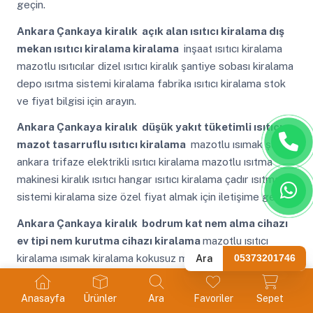
geçin.
Ankara Çankaya
kiralık açık alan ısıtıcı kiralama dış
mekan ısıtıcı kiralama kiralama
inşaat ısıtıcı kiralama
mazotlu ısıtıcılar dizel ısıtıcı kiralık şantiye sobası kiralama
depo ısıtma sistemi kiralama fabrika ısıtıcı kiralama stok
ve fiyat bilgisi için arayın.
Ankara Çankaya
kiralık düşük yakıt tüketimli ısıtıcı
mazot tasarruflu ısıtıcı kiralama
mazotlu ısımak şap
ankara trifaze elektrikli ısıtıcı kiralama mazotlu ısıtma
makinesi kiralık ısıtıcı hangar ısıtıcı kiralama çadır ısıtma
sistemi kiralama size özel fiyat almak için iletişime geçin.
Ankara Çankaya
kiralık bodrum kat nem alma cihazı
ev tipi nem kurutma cihazı kiralama
mazotlu ısıtıcı
kiralama ısımak kiralama kokusuz mazotlu ısıtıcı filtresi
Ara
05373201746
olan ısıtıcı kokusuz mazotlu ısıtıcı filtresi olan ısıtıcı anında
kurulum için ulaşabilirsiniz.
Anasayfa
Ürünler
Ara
Favoriler
Sepet