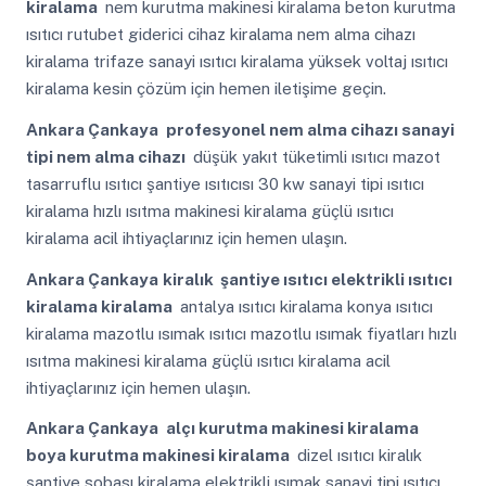
kiralama
nem kurutma makinesi kiralama beton kurutma
ısıtıcı rutubet giderici cihaz kiralama nem alma cihazı
kiralama trifaze sanayi ısıtıcı kiralama yüksek voltaj ısıtıcı
kiralama kesin çözüm için hemen iletişime geçin.
Ankara Çankaya
profesyonel nem alma cihazı sanayi
tipi nem alma cihazı
düşük yakıt tüketimli ısıtıcı mazot
tasarruflu ısıtıcı şantiye ısıtıcısı 30 kw sanayi tipi ısıtıcı
kiralama hızlı ısıtma makinesi kiralama güçlü ısıtıcı
kiralama acil ihtiyaçlarınız için hemen ulaşın.
Ankara Çankaya
kiralık şantiye ısıtıcı elektrikli ısıtıcı
kiralama kiralama
antalya ısıtıcı kiralama konya ısıtıcı
kiralama mazotlu ısımak ısıtıcı mazotlu ısımak fiyatları hızlı
ısıtma makinesi kiralama güçlü ısıtıcı kiralama acil
ihtiyaçlarınız için hemen ulaşın.
Ankara Çankaya
alçı kurutma makinesi kiralama
boya kurutma makinesi kiralama
dizel ısıtıcı kiralık
şantiye sobası kiralama elektrikli ısımak sanayi tipi ısıtıcı