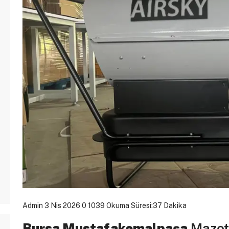
Admin
3 Nis 2026
0
1039
Okuma Süresi:37 Dakika
Bursa Mustafakemalpaşa
Mazotl