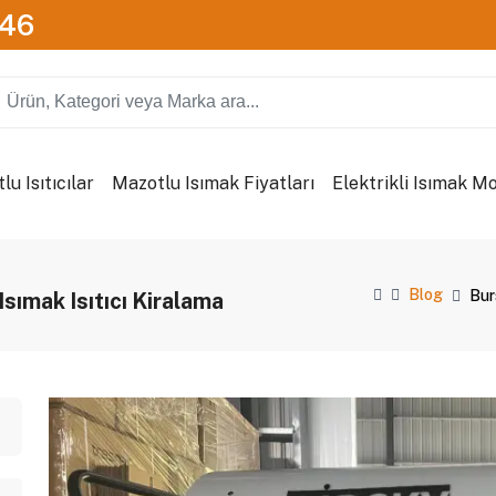
746
u Isıtıcılar
Mazotlu Isımak Fiyatları
Elektrikli Isımak Mo
Blog
Bur
ımak Isıtıcı Kiralama