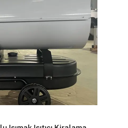
u Isımak Isıtıcı Kiralama