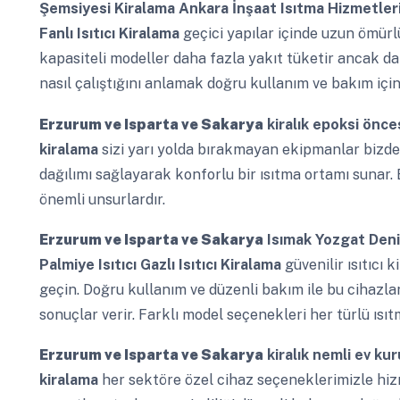
Şemsiyesi Kiralama Ankara İnşaat Isıtma Hizmetle
Fanlı Isıtıcı Kiralama
geçici yapılar içinde uzun ömürlü
kapasiteli modeller daha fazla yakıt tüketir ancak daha
nasıl çalıştığını anlamak doğru kullanım ve bakım için
Erzurum ve Isparta ve Sakarya
kiralık epoksi önce
kiralama
sizi yarı yolda bırakmayan ekipmanlar bizde. 
dağılımı sağlayarak konforlu bir ısıtma ortamı sunar.
önemli unsurlardır.
Erzurum ve Isparta ve Sakarya
Isımak Yozgat Deni
Palmiye Isıtıcı Gazlı Isıtıcı Kiralama
güvenilir ısıtıcı 
geçin. Doğru kullanım ve düzenli bakım ile bu cihazlar 
sonuçlar verir. Farklı model seçenekleri her türlü ısı
Erzurum ve Isparta ve Sakarya
kiralık nemli ev ku
kiralama
her sektöre özel cihaz seçeneklerimizle hiz