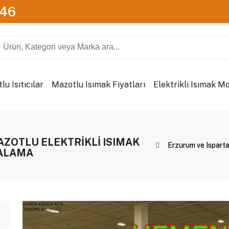
746
u Isıtıcılar
Mazotlu Isımak Fiyatları
Elektrikli Isımak Mo
 MAZOTLU ELEKTRİKLİ ISIMAK
Erzurum ve Ispar
RALAMA