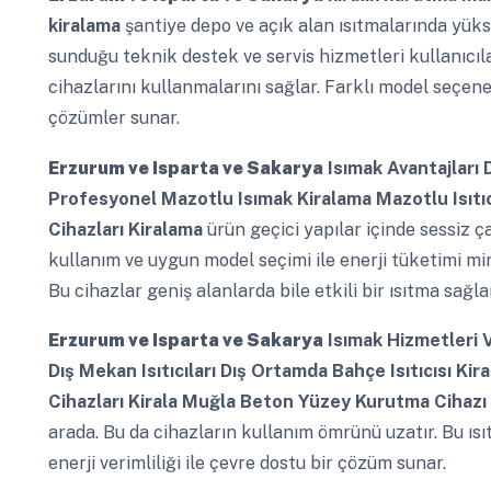
kiralama
şantiye depo ve açık alan ısıtmalarında yüks
sunduğu teknik destek ve servis hizmetleri kullanıcı
cihazlarını kullanmalarını sağlar. Farklı model seçene
çözümler sunar.
Erzurum ve Isparta ve Sakarya
Isımak Avantajları D
Profesyonel Mazotlu Isımak Kiralama Mazotlu Isıtıc
Cihazları Kiralama
ürün geçici yapılar içinde sessiz ç
kullanım ve uygun model seçimi ile enerji tüketimi mini
Bu cihazlar geniş alanlarda bile etkili bir ısıtma sağla
Erzurum ve Isparta ve Sakarya
Isımak Hizmetleri V
Dış Mekan Isıtıcıları Dış Ortamda Bahçe Isıtıcısı Ki
Cihazları Kirala Muğla Beton Yüzey Kurutma Cihazı
arada. Bu da cihazların kullanım ömrünü uzatır. Bu ısı
enerji verimliliği ile çevre dostu bir çözüm sunar.