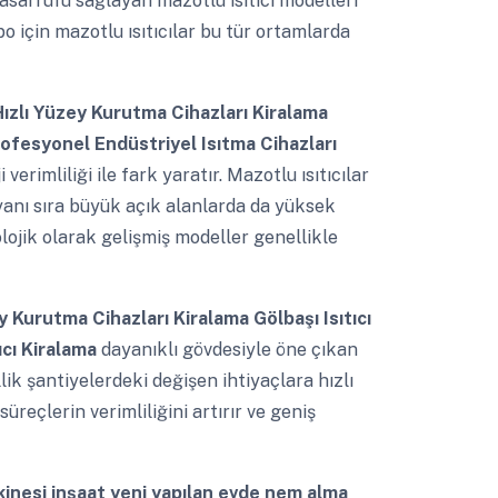
tasarrufu sağlayan mazotlu ısıtıcı modelleri
 için mazotlu ısıtıcılar bu tür ortamlarda
ızlı Yüzey Kurutma Cihazları Kiralama
Profesyonel Endüstriyel Isıtma Cihazları
rimliliği ile fark yaratır. Mazotlu ısıtıcılar
yanı sıra büyük açık alanlarda da yüksek
ojik olarak gelişmiş modeller genellikle
Kurutma Cihazları Kiralama Gölbaşı Isıtıcı
ıcı Kiralama
dayanıklı gövdesiyle öne çıkan
llik şantiyelerdeki değişen ihtiyaçlara hızlı
üreçlerin verimliliğini artırır ve geniş
inesi inşaat yeni yapılan evde nem alma