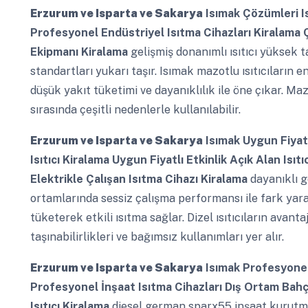
Erzurum ve Isparta ve Sakarya
Isımak Çözümleri Is
Profesyonel Endüstriyel Isıtma Cihazları Kiralama
Ekipmanı Kiralama
gelişmiş donanımlı ısıtıcı yüksek t
standartları yukarı taşır. Isımak mazotlu ısıtıcıların e
düşük yakıt tüketimi ve dayanıklılık ile öne çıkar. Maz
sırasında çeşitli nedenlerle kullanılabilir.
Erzurum ve Isparta ve Sakarya
Isımak Uygun Fiyatlı 
Isıtıcı Kiralama Uygun Fiyatlı Etkinlik Açık Alan Isı
Elektrikle Çalışan Isıtma Cihazı Kiralama
dayanıklı g
ortamlarında sessiz çalışma performansı ile fark yara
tüketerek etkili ısıtma sağlar. Dizel ısıtıcıların avant
taşınabilirlikleri ve bağımsız kullanımları yer alır.
Erzurum ve Isparta ve Sakarya
Isımak Profesyonel
Profesyonel İnşaat Isıtma Cihazları Dış Ortam Bahçe
Isıtıcı Kiralama
diesel german sparx55 inşaat kurutma 