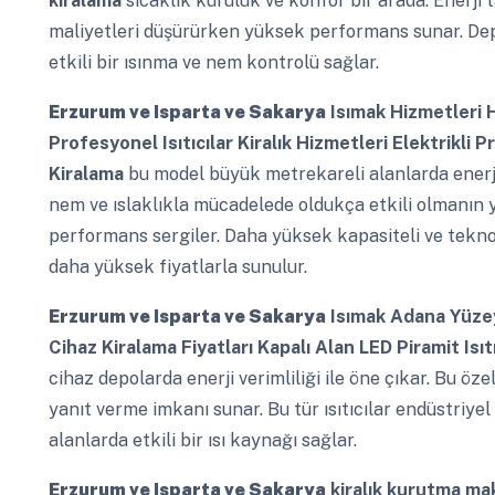
kiralama
sıcaklık kuruluk ve konfor bir arada. Enerji 
maliyetleri düşürürken yüksek performans sunar. Depo
etkili bir ısınma ve nem kontrolü sağlar.
Erzurum ve Isparta ve Sakarya
Isımak Hizmetleri H
Profesyonel Isıtıcılar Kiralık Hizmetleri Elektrikli 
Kiralama
bu model büyük metrekareli alanlarda enerji ve
nem ve ıslaklıkla mücadelede oldukça etkili olmanın 
performans sergiler. Daha yüksek kapasiteli ve teknol
daha yüksek fiyatlarla sunulur.
Erzurum ve Isparta ve Sakarya
Isımak Adana Yüzey 
Cihaz Kiralama Fiyatları Kapalı Alan LED Piramit Isıt
cihaz depolarda enerji verimliliği ile öne çıkar. Bu öze
yanıt verme imkanı sunar. Bu tür ısıtıcılar endüstriyel s
alanlarda etkili bir ısı kaynağı sağlar.
Erzurum ve Isparta ve Sakarya
kiralık kurutma mak