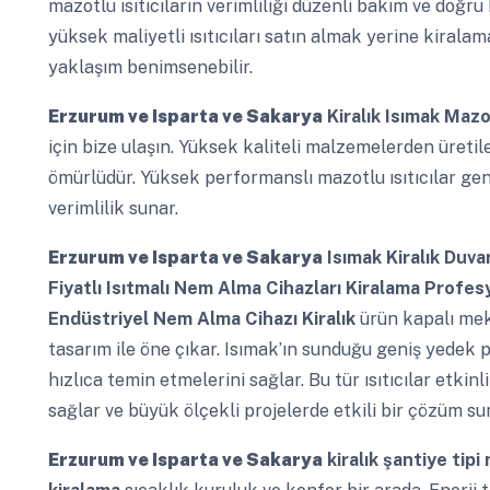
mazotlu ısıtıcıların verimliliği düzenli bakım ve doğru 
yüksek maliyetli ısıtıcıları satın almak yerine kiral
yaklaşım benimsenebilir.
Erzurum ve Isparta ve Sakarya
Kiralık Isımak Mazot
için bize ulaşın. Yüksek kaliteli malzemelerden üretil
ömürlüdür. Yüksek performanslı mazotlu ısıtıcılar geni
verimlilik sunar.
Erzurum ve Isparta ve Sakarya
Isımak Kiralık Duva
Fiyatlı Isıtmalı Nem Alma Cihazları Kiralama Profes
Endüstriyel Nem Alma Cihazı Kiralık
ürün kapalı me
tasarım ile öne çıkar. Isımak’ın sunduğu geniş yedek p
hızlıca temin etmelerini sağlar. Bu tür ısıtıcılar etki
sağlar ve büyük ölçekli projelerde etkili bir çözüm su
Erzurum ve Isparta ve Sakarya
kiralık şantiye tip