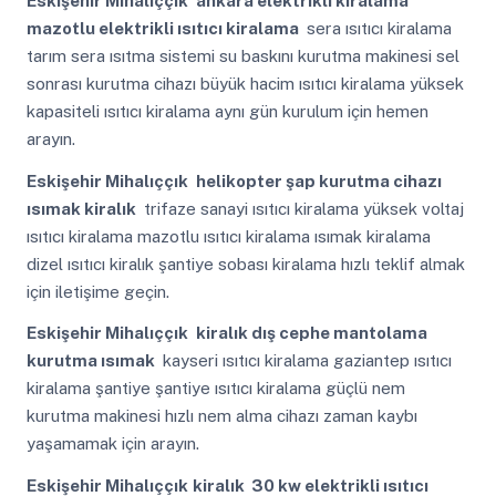
Eskişehir Mihalıççık
ankara elektrikli kiralama
mazotlu elektrikli ısıtıcı kiralama
sera ısıtıcı kiralama
tarım sera ısıtma sistemi su baskını kurutma makinesi sel
sonrası kurutma cihazı büyük hacim ısıtıcı kiralama yüksek
kapasiteli ısıtıcı kiralama aynı gün kurulum için hemen
arayın.
Eskişehir Mihalıççık
helikopter şap kurutma cihazı
ısımak kiralık
trifaze sanayi ısıtıcı kiralama yüksek voltaj
ısıtıcı kiralama mazotlu ısıtıcı kiralama ısımak kiralama
dizel ısıtıcı kiralık şantiye sobası kiralama hızlı teklif almak
için iletişime geçin.
Eskişehir Mihalıççık
kiralık dış cephe mantolama
kurutma ısımak
kayseri ısıtıcı kiralama gaziantep ısıtıcı
kiralama şantiye şantiye ısıtıcı kiralama güçlü nem
kurutma makinesi hızlı nem alma cihazı zaman kaybı
yaşamamak için arayın.
Eskişehir Mihalıççık
kiralık 30 kw elektrikli ısıtıcı