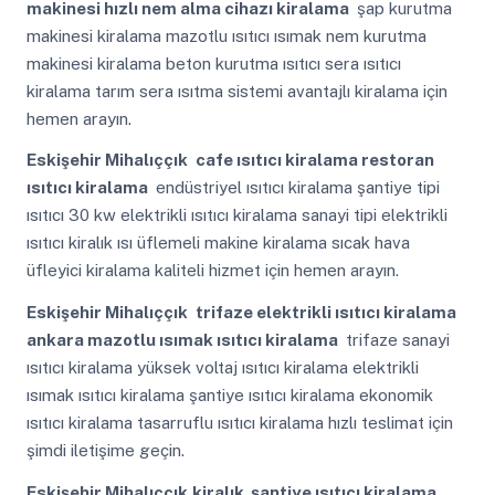
makinesi hızlı nem alma cihazı kiralama
şap kurutma
makinesi kiralama mazotlu ısıtıcı ısımak nem kurutma
makinesi kiralama beton kurutma ısıtıcı sera ısıtıcı
kiralama tarım sera ısıtma sistemi avantajlı kiralama için
hemen arayın.
Eskişehir Mihalıççık
cafe ısıtıcı kiralama restoran
ısıtıcı kiralama
endüstriyel ısıtıcı kiralama şantiye tipi
ısıtıcı 30 kw elektrikli ısıtıcı kiralama sanayi tipi elektrikli
ısıtıcı kiralık ısı üflemeli makine kiralama sıcak hava
üfleyici kiralama kaliteli hizmet için hemen arayın.
Eskişehir Mihalıççık
trifaze elektrikli ısıtıcı kiralama
ankara mazotlu ısımak ısıtıcı kiralama
trifaze sanayi
ısıtıcı kiralama yüksek voltaj ısıtıcı kiralama elektrikli
ısımak ısıtıcı kiralama şantiye ısıtıcı kiralama ekonomik
ısıtıcı kiralama tasarruflu ısıtıcı kiralama hızlı teslimat için
şimdi iletişime geçin.
Eskişehir Mihalıççık
kiralık şantiye ısıtıcı kiralama