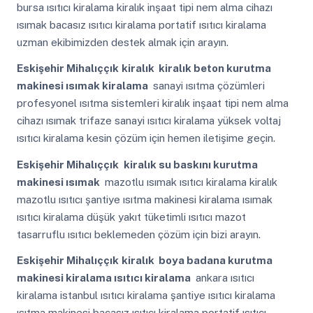
bursa ısıtıcı kiralama kiralık inşaat tipi nem alma cihazı
ısımak bacasız ısıtıcı kiralama portatif ısıtıcı kiralama
uzman ekibimizden destek almak için arayın.
Eskişehir Mihalıççık
kiralık kiralık beton kurutma
makinesi ısımak kiralama
sanayi ısıtma çözümleri
profesyonel ısıtma sistemleri kiralık inşaat tipi nem alma
cihazı ısımak trifaze sanayi ısıtıcı kiralama yüksek voltaj
ısıtıcı kiralama kesin çözüm için hemen iletişime geçin.
Eskişehir Mihalıççık
kiralık su baskını kurutma
makinesi ısımak
mazotlu ısımak ısıtıcı kiralama kiralık
mazotlu ısıtıcı şantiye ısıtma makinesi kiralama ısımak
ısıtıcı kiralama düşük yakıt tüketimli ısıtıcı mazot
tasarruflu ısıtıcı beklemeden çözüm için bizi arayın.
Eskişehir Mihalıççık
kiralık boya badana kurutma
makinesi kiralama ısıtıcı kiralama
ankara ısıtıcı
kiralama istanbul ısıtıcı kiralama şantiye ısıtıcı kiralama
ısıtma makinesi bacasız ısıtıcı kiralama portatif ısıtıcı