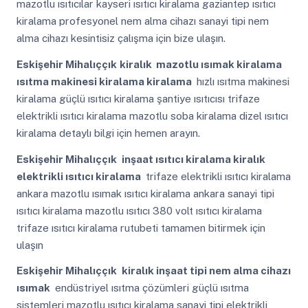
mazotlu ısıtıcılar kayseri ısıtıcı kiralama gaziantep ısıtıcı
kiralama profesyonel nem alma cihazı sanayi tipi nem
alma cihazı kesintisiz çalışma için bize ulaşın.
Eskişehir Mihalıççık
kiralık mazotlu ısımak kiralama
ısıtma makinesi kiralama kiralama
hızlı ısıtma makinesi
kiralama güçlü ısıtıcı kiralama şantiye ısıtıcısı trifaze
elektrikli ısıtıcı kiralama mazotlu soba kiralama dizel ısıtıcı
kiralama detaylı bilgi için hemen arayın.
Eskişehir Mihalıççık
inşaat ısıtıcı kiralama kiralık
elektrikli ısıtıcı kiralama
trifaze elektrikli ısıtıcı kiralama
ankara mazotlu ısımak ısıtıcı kiralama ankara sanayi tipi
ısıtıcı kiralama mazotlu ısıtıcı 380 volt ısıtıcı kiralama
trifaze ısıtıcı kiralama rutubeti tamamen bitirmek için
ulaşın
Eskişehir Mihalıççık
kiralık inşaat tipi nem alma cihazı
ısımak
endüstriyel ısıtma çözümleri güçlü ısıtma
sistemleri mazotlu ısıtıcı kiralama sanayi tipi elektrikli