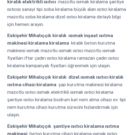
kiralık elektrikli ısıtıcı
mazotlu ısımak kiralama şantiye
ısıtıcısı sanayi tipi soba kiralama büyük alan ısıtıcı kiralama
mazotlu soba kiralama dizel ısıtıcı kiralama detaylı bilgi
için hemen arayın.
Eskişehir Mihalıççık
kiralık ısımak inşaat ısıtma
makinesi kiralama kiralama
kiralık beton kurutma
makinesi ısımak mazotlu ısımak ısıtıcı mazotlu ısımak
fiyatları iftar çadırı ısıtıcı kiralama ramazan çadırı ısıtıcı
kiralama kampanyalı fiyatları öğrenmek için ulaşın.
Eskişehir Mihalıççık
kiralık dizel ısımak ısıtıcı kiralık
ısıtma cihazı kiralama
şap kurutma makinesi kiralama
mazotlu ısıtıcı ısımak elektrikli ısımak ısıtıcı kiralama
şantiye ısıtıcı kiralama bodrum kat nem alma cihazı ev tipi
nem kurutma cihazı kurutma sürecini hızlandırmak için
ulaşın.
Eskişehir Mihalıççık
şantiye ısıtıcı kiralama ısıtma
makinesi
beton kurutma cihazı kiralama ısımak ısıtıcı