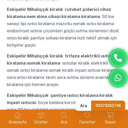
Eskişehir Mihalıççık
kiralık rutubet giderici cihaz
kiralama nem alma cihazı kiralama kiralama
30 kw
sanayi tipi ısıtıcı kiralama mazotlu ısımak ısıtıcı kiralama
endüstriyel ısıtma çözümleri güçlü ısıtma sistemleri dizel
ısıtıcı kiralık şantiye sobası kiralama hızlı teklif almak için
iletişime geçin.
Eskişehir Mihalıççık
kiralık trifaze elektrikli ısıtıcı
kiralama ısımak kiralama
ısıtıcılar kiralık elektrikli
ısımak ısıtıcı kiralama ısımak kiralık inşaat ısıtıcısı kiralama
sera ısıtıcı kiralama tarım sera ısıtma sistemi avantajlı
kiralama için hemen arayın.
Eskişehir Mihalıççık
şantiye ısıtıcı kiralama kiralık
inşaat ısıtıcısı
boya badana kurutma makinesi kiralama
Ara
05373201746
ısıtıcı 30 kw elektrikli ısıtıcı kiralama nem alma makinesi
kokusuz mazotlu ısıtıcı filtresi olan ısıtıcı anında kurulum
Anasayfa
Ürünler
Ara
Favoriler
Sepet
için ulaşabilirsiniz.