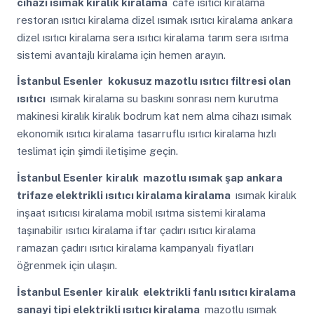
cihazı ısımak kiralık kiralama
cafe ısıtıcı kiralama
restoran ısıtıcı kiralama dizel ısımak ısıtıcı kiralama ankara
dizel ısıtıcı kiralama sera ısıtıcı kiralama tarım sera ısıtma
sistemi avantajlı kiralama için hemen arayın.
İstanbul Esenler
kokusuz mazotlu ısıtıcı filtresi olan
ısıtıcı
ısımak kiralama su baskını sonrası nem kurutma
makinesi kiralık kiralık bodrum kat nem alma cihazı ısımak
ekonomik ısıtıcı kiralama tasarruflu ısıtıcı kiralama hızlı
teslimat için şimdi iletişime geçin.
İstanbul Esenler
kiralık mazotlu ısımak şap ankara
trifaze elektrikli ısıtıcı kiralama kiralama
ısımak kiralık
inşaat ısıtıcısı kiralama mobil ısıtma sistemi kiralama
taşınabilir ısıtıcı kiralama iftar çadırı ısıtıcı kiralama
ramazan çadırı ısıtıcı kiralama kampanyalı fiyatları
öğrenmek için ulaşın.
İstanbul Esenler
kiralık elektrikli fanlı ısıtıcı kiralama
sanayi tipi elektrikli ısıtıcı kiralama
mazotlu ısımak