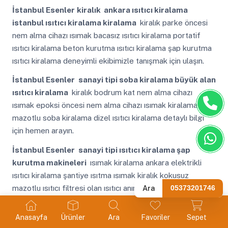
İstanbul Esenler
kiralık ankara ısıtıcı kiralama
istanbul ısıtıcı kiralama kiralama
kiralık parke öncesi
nem alma cihazı ısımak bacasız ısıtıcı kiralama portatif
ısıtıcı kiralama beton kurutma ısıtıcı kiralama şap kurutma
ısıtıcı kiralama deneyimli ekibimizle tanışmak için ulaşın.
İstanbul Esenler
sanayi tipi soba kiralama büyük alan
ısıtıcı kiralama
kiralık bodrum kat nem alma cihazı
ısımak epoksi öncesi nem alma cihazı ısımak kiralama
mazotlu soba kiralama dizel ısıtıcı kiralama detaylı bilgi
için hemen arayın.
İstanbul Esenler
sanayi tipi ısıtıcı kiralama şap
kurutma makineleri
ısımak kiralama ankara elektrikli
ısıtıcı kiralama şantiye ısıtma ısımak kiralık kokusuz
mazotlu ısıtıcı filtresi olan ısıtıcı anında kurulum için
Ara
05373201746
ulaşabilirsiniz.
İstanbul Esenler
Mazotlu Isıtıcı Kiralama
Anasayfa
Ürünler
Ara
Favoriler
Sepet