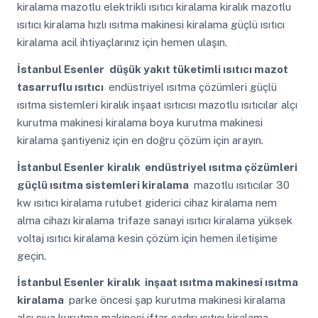
kiralama mazotlu elektrikli ısıtıcı kiralama kiralık mazotlu
ısıtıcı kiralama hızlı ısıtma makinesi kiralama güçlü ısıtıcı
kiralama acil ihtiyaçlarınız için hemen ulaşın.
İstanbul Esenler
düşük yakıt tüketimli ısıtıcı mazot
tasarruflu ısıtıcı
endüstriyel ısıtma çözümleri güçlü
ısıtma sistemleri kiralık inşaat ısıtıcısı mazotlu ısıtıcılar alçı
kurutma makinesi kiralama boya kurutma makinesi
kiralama şantiyeniz için en doğru çözüm için arayın.
İstanbul Esenler
kiralık endüstriyel ısıtma çözümleri
güçlü ısıtma sistemleri kiralama
mazotlu ısıtıcılar 30
kw ısıtıcı kiralama rutubet giderici cihaz kiralama nem
alma cihazı kiralama trifaze sanayi ısıtıcı kiralama yüksek
voltaj ısıtıcı kiralama kesin çözüm için hemen iletişime
geçin.
İstanbul Esenler
kiralık inşaat ısıtma makinesi ısıtma
kiralama
parke öncesi şap kurutma makinesi kiralama
alçı sıva kurutma makinesi iftar çadırı ısıtıcı kiralama