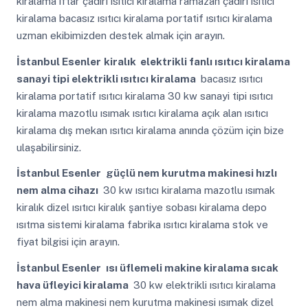
kiralama iftar çadırı ısıtıcı kiralama ramazan çadırı ısıtıcı
kiralama bacasız ısıtıcı kiralama portatif ısıtıcı kiralama
uzman ekibimizden destek almak için arayın.
İstanbul Esenler
kiralık elektrikli fanlı ısıtıcı kiralama
sanayi tipi elektrikli ısıtıcı kiralama
bacasız ısıtıcı
kiralama portatif ısıtıcı kiralama 30 kw sanayi tipi ısıtıcı
kiralama mazotlu ısımak ısıtıcı kiralama açık alan ısıtıcı
kiralama dış mekan ısıtıcı kiralama anında çözüm için bize
ulaşabilirsiniz.
İstanbul Esenler
güçlü nem kurutma makinesi hızlı
nem alma cihazı
30 kw ısıtıcı kiralama mazotlu ısımak
kiralık dizel ısıtıcı kiralık şantiye sobası kiralama depo
ısıtma sistemi kiralama fabrika ısıtıcı kiralama stok ve
fiyat bilgisi için arayın.
İstanbul Esenler
ısı üflemeli makine kiralama sıcak
hava üfleyici kiralama
30 kw elektrikli ısıtıcı kiralama
nem alma makinesi nem kurutma makinesi ısımak dizel