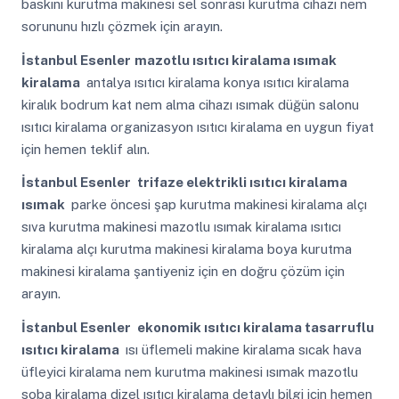
baskını kurutma makinesi sel sonrası kurutma cihazı nem
sorununu hızlı çözmek için arayın.
İstanbul Esenler
mazotlu ısıtıcı kiralama ısımak
kiralama
antalya ısıtıcı kiralama konya ısıtıcı kiralama
kiralık bodrum kat nem alma cihazı ısımak düğün salonu
ısıtıcı kiralama organizasyon ısıtıcı kiralama en uygun fiyat
için hemen teklif alın.
İstanbul Esenler
trifaze elektrikli ısıtıcı kiralama
ısımak
parke öncesi şap kurutma makinesi kiralama alçı
sıva kurutma makinesi mazotlu ısımak kiralama ısıtıcı
kiralama alçı kurutma makinesi kiralama boya kurutma
makinesi kiralama şantiyeniz için en doğru çözüm için
arayın.
İstanbul Esenler
ekonomik ısıtıcı kiralama tasarruflu
ısıtıcı kiralama
ısı üflemeli makine kiralama sıcak hava
üfleyici kiralama nem kurutma makinesi ısımak mazotlu
soba kiralama dizel ısıtıcı kiralama detaylı bilgi için hemen