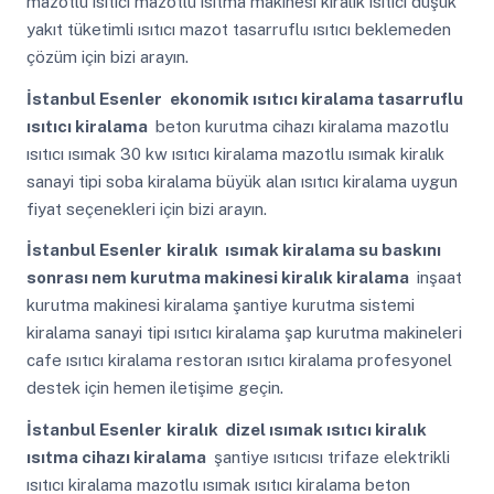
mazotlu ısıtıcı mazotlu ısıtma makinesi kiralık ısıtıcı düşük
yakıt tüketimli ısıtıcı mazot tasarruflu ısıtıcı beklemeden
çözüm için bizi arayın.
İstanbul Esenler
ekonomik ısıtıcı kiralama tasarruflu
ısıtıcı kiralama
beton kurutma cihazı kiralama mazotlu
ısıtıcı ısımak 30 kw ısıtıcı kiralama mazotlu ısımak kiralık
sanayi tipi soba kiralama büyük alan ısıtıcı kiralama uygun
fiyat seçenekleri için bizi arayın.
İstanbul Esenler
kiralık ısımak kiralama su baskını
sonrası nem kurutma makinesi kiralık kiralama
inşaat
kurutma makinesi kiralama şantiye kurutma sistemi
kiralama sanayi tipi ısıtıcı kiralama şap kurutma makineleri
cafe ısıtıcı kiralama restoran ısıtıcı kiralama profesyonel
destek için hemen iletişime geçin.
İstanbul Esenler
kiralık dizel ısımak ısıtıcı kiralık
ısıtma cihazı kiralama
şantiye ısıtıcısı trifaze elektrikli
ısıtıcı kiralama mazotlu ısımak ısıtıcı kiralama beton