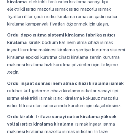
kiralama
elektrikli fanlı ısıtıcı kiralama sanayi tipi
elektrikli ısıtıcı mazotlu ısımak ısıtıcı mazotlu ısımak
fiyatları iftar çadırı ısıtıcı kiralama ramazan çadırı ısıtıcı
kiralama kampanyalı fiyatları öğrenmek için ulaşın.
Ordu
depo ısıtma sistemi kiralama fabrika ısıtıcı
kiralama
kiralık bodrum kat nem alma cihazı ısımak
inşaat kurutma makinesi kiralama şantiye kurutma sistemi
kiralama epoksi kurutma cihazı kiralama zemin kurutma
makinesi kiralama hızlı kurutma çözümleri için iletişime
geçin.
Ordu
inşaat sonrası nem alma cihazı kiralama ısımak
rutubet küf giderme cihazı kiralama ısıtıcılar sanayi tipi
ısıtma elektrikli ısımak ısıtıcı kiralama kokusuz mazotlu
ısıtıcı filtresi olan ısıtıcı anında kurulum için ulaşabilirsiniz.
Ordu
kiralık trifaze sanayi ısıtıcı kiralama yüksek
voltaj ısıtıcı kiralama kiralama
ısımak inşaat ısıtma
makinesi kiralama mazotlu ısımak ısıtıcıları trifaze