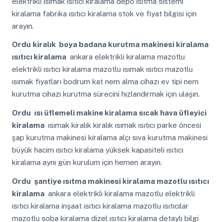
elektrikli ısımak ısıtıcı kiralama depo ısıtma sistemi
kiralama fabrika ısıtıcı kiralama stok ve fiyat bilgisi için
arayın.
Ordu
kiralık boya badana kurutma makinesi kiralama
ısıtıcı kiralama
ankara elektrikli kiralama mazotlu
elektrikli ısıtıcı kiralama mazotlu ısımak ısıtıcı mazotlu
ısımak fiyatları bodrum kat nem alma cihazı ev tipi nem
kurutma cihazı kurutma sürecini hızlandırmak için ulaşın.
Ordu
ısı üflemeli makine kiralama sıcak hava üfleyici
kiralama
ısımak kiralık kiralık ısımak ısıtıcı parke öncesi
şap kurutma makinesi kiralama alçı sıva kurutma makinesi
büyük hacim ısıtıcı kiralama yüksek kapasiteli ısıtıcı
kiralama aynı gün kurulum için hemen arayın.
Ordu
şantiye ısıtma makinesi kiralama mazotlu ısıtıcı
kiralama
ankara elektrikli kiralama mazotlu elektrikli
ısıtıcı kiralama inşaat ısıtıcı kiralama mazotlu ısıtıcılar
mazotlu soba kiralama dizel ısıtıcı kiralama detaylı bilgi