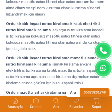
kokusuz mazotlu ısıtıcı filtresi olan ısıtıcı bodrum kat nem
alma cihazı ev tipi nem kurutma cihazı kurutma sürecini
hızlandırmak için ulaşın.
Ordu
kiralık inşaat ısıtıcı kiralama kiralık elektrikli
ısıtıcı kiralama kiralama
sakarya ısıtıcı kiralama kocaeli
ısıtıcı kiralama kokusuz mazotlu ısıtıcı filtresi olan ısıtıcı
kokusuz mazotlu ısıtıcı filtresi olan ısıtıcı anında kurulum
için ulaşabilirsiniz.
Ordu
kiralık inşaat ısıtıcı kiralama mazotlu ısımak
ısıtıcı kiralama kiralama
ısımak kiralama ankara
elektrikli ısıtıcı kiralama kiralık mazotlu ısıtıcılar inşaat
ısıtıcı kiralama açık alan ısıtıcı kiralama dış mekan ısıtıcı
kiralama anında çözüm için bize ulaşabilirsiniz.
Ordu
mazotlu ısıtıcı kiralama ısıtma
kayseri ısıtıcı
Ara
05373201746
kiralama gaziantep ısıtıcı kiralama trifaze elektrikli ısıtıcı
kiralama şap kurutma ekonomik ısıtıcı kiralama tasarruflu
Anasayfa
Ürünler
Ara
Favoriler
Sepet
ısıtıcı kiralama hızlı teslimat için şimdi iletişime geçin.