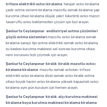
trifaze elektrikli ısıtıcı kiralama
hangar ısıtıcı kiralama
çadır ısıtma sistemi kiralama mazotlu ısımak kiralama şap
kurutma cihazı kiralama düşük yakıt tüketimli ısıtıcı mazot
tasarruflu ısıtıcı beklemeden çözüm için bizi arayın.
Şanlıurfa Ceylanpınar
endüstriyel ısıtma çözümleri
güçlü ısıtma sistemleri
mazotlu ısıtıcı kiralama ısımak
kiralama sanayi tipi ısıtma elektrikli ısımak ısıtıcı kiralama
su baskını kurutma makinesi sel sonrası kurutma cihazı
nem sorununu hızlı çözmek için arayın.
Şanlıurfa Ceylanpınar
kiralık kiralık mazotlu ısıtıcı
kiralama kiralama
mazotlu ısımak ısıtıcıları trifaze
elektrikli ısıtıcı kiralama dizel ısımak ısıtıcı kiralık ısıtma
cihazı büyük hacim ısıtıcı kiralama yüksek kapasiteli ısıtıcı
kiralama aynı gün kurulum için hemen arayın.
Şanlıurfa Ceylanpınar
kiralık alçı kurutma makinesi
kiralama boya kurutma makinesi kiralama kiralama