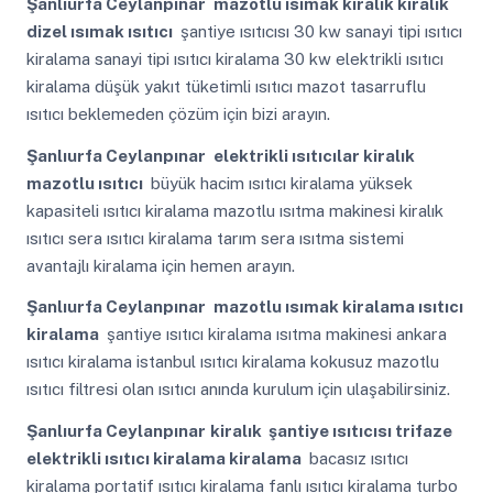
Şanlıurfa Ceylanpınar
mazotlu ısımak kiralık kiralık
dizel ısımak ısıtıcı
şantiye ısıtıcısı 30 kw sanayi tipi ısıtıcı
kiralama sanayi tipi ısıtıcı kiralama 30 kw elektrikli ısıtıcı
kiralama düşük yakıt tüketimli ısıtıcı mazot tasarruflu
ısıtıcı beklemeden çözüm için bizi arayın.
Şanlıurfa Ceylanpınar
elektrikli ısıtıcılar kiralık
mazotlu ısıtıcı
büyük hacim ısıtıcı kiralama yüksek
kapasiteli ısıtıcı kiralama mazotlu ısıtma makinesi kiralık
ısıtıcı sera ısıtıcı kiralama tarım sera ısıtma sistemi
avantajlı kiralama için hemen arayın.
Şanlıurfa Ceylanpınar
mazotlu ısımak kiralama ısıtıcı
kiralama
şantiye ısıtıcı kiralama ısıtma makinesi ankara
ısıtıcı kiralama istanbul ısıtıcı kiralama kokusuz mazotlu
ısıtıcı filtresi olan ısıtıcı anında kurulum için ulaşabilirsiniz.
Şanlıurfa Ceylanpınar
kiralık şantiye ısıtıcısı trifaze
elektrikli ısıtıcı kiralama kiralama
bacasız ısıtıcı
kiralama portatif ısıtıcı kiralama fanlı ısıtıcı kiralama turbo