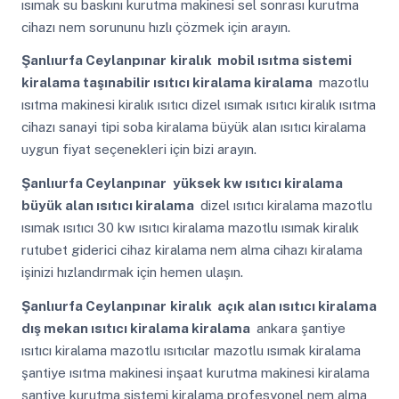
ısımak su baskını kurutma makinesi sel sonrası kurutma
cihazı nem sorununu hızlı çözmek için arayın.
Şanlıurfa Ceylanpınar
kiralık mobil ısıtma sistemi
kiralama taşınabilir ısıtıcı kiralama kiralama
mazotlu
ısıtma makinesi kiralık ısıtıcı dizel ısımak ısıtıcı kiralık ısıtma
cihazı sanayi tipi soba kiralama büyük alan ısıtıcı kiralama
uygun fiyat seçenekleri için bizi arayın.
Şanlıurfa Ceylanpınar
yüksek kw ısıtıcı kiralama
büyük alan ısıtıcı kiralama
dizel ısıtıcı kiralama mazotlu
ısımak ısıtıcı 30 kw ısıtıcı kiralama mazotlu ısımak kiralık
rutubet giderici cihaz kiralama nem alma cihazı kiralama
işinizi hızlandırmak için hemen ulaşın.
Şanlıurfa Ceylanpınar
kiralık açık alan ısıtıcı kiralama
dış mekan ısıtıcı kiralama kiralama
ankara şantiye
ısıtıcı kiralama mazotlu ısıtıcılar mazotlu ısımak kiralama
şantiye ısıtma makinesi inşaat kurutma makinesi kiralama
şantiye kurutma sistemi kiralama profesyonel nem alma