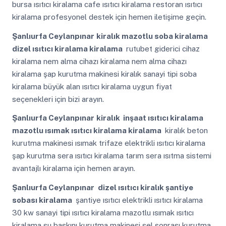
bursa ısıtıcı kiralama cafe ısıtıcı kiralama restoran ısıtıcı
kiralama profesyonel destek için hemen iletişime geçin.
Şanlıurfa Ceylanpınar
kiralık mazotlu soba kiralama
dizel ısıtıcı kiralama kiralama
rutubet giderici cihaz
kiralama nem alma cihazı kiralama nem alma cihazı
kiralama şap kurutma makinesi kiralık sanayi tipi soba
kiralama büyük alan ısıtıcı kiralama uygun fiyat
seçenekleri için bizi arayın.
Şanlıurfa Ceylanpınar
kiralık inşaat ısıtıcı kiralama
mazotlu ısımak ısıtıcı kiralama kiralama
kiralık beton
kurutma makinesi ısımak trifaze elektrikli ısıtıcı kiralama
şap kurutma sera ısıtıcı kiralama tarım sera ısıtma sistemi
avantajlı kiralama için hemen arayın.
Şanlıurfa Ceylanpınar
dizel ısıtıcı kiralık şantiye
sobası kiralama
şantiye ısıtıcı elektrikli ısıtıcı kiralama
30 kw sanayi tipi ısıtıcı kiralama mazotlu ısımak ısıtıcı
kiralama su baskını kurutma makinesi sel sonrası kurutma