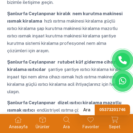
bizimle iletişime geçin.
Şanlıurfa Ceylanpınar
kiralık nem kurutma makinesi
ısımak kiralama
hızlı ısıtma makinesi kiralama güçlü
ısıtıcı kiralama şap kurutma makinesi kiralama mazotlu
ısıtıcı ısımak inşaat kurutma makinesi kiralama şantiye
kurutma sistemi kiralama profesyonel nem alma
çözümleri için arayın.
Şanlıurfa Ceylanpınar
rutubet küf giderme cihazı
kiralama ısıtıcılar
şantiye şantiye ısıtıcı kiralama kiralık
inşaat tipi nem alma cihazı ısımak hızlı ısıtma makinesi
kiralama güçlü ısıtıcı kiralama acil ihtiyaçlarınız için hemen
ulaşın.
Şanlıurfa Ceylanpınar
dizel ısıtıcı kiralama mazotlu
Ara
05373201746
ısımak ısıtıcı
endüstriyel ısıtma çözümleri güçlü ısıtma
sistemleri helikopter şap kurutma cihazı ısımak kiralık
hangar ısıtıcı kiralama çadır ısıtma sistemi kiralama size
Anasayfa
Ürünler
Ara
Favoriler
Sepet
özel fiyat almak için iletişime geçin.