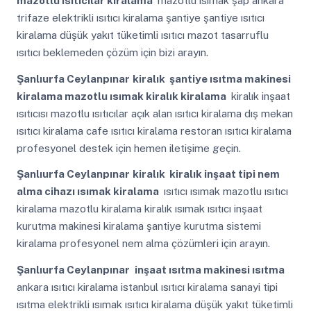
mazotlu ısıtıcılar kiralama
mazotlu ısımak şap ankara
trifaze elektrikli ısıtıcı kiralama şantiye şantiye ısıtıcı
kiralama düşük yakıt tüketimli ısıtıcı mazot tasarruflu
ısıtıcı beklemeden çözüm için bizi arayın.
Şanlıurfa Ceylanpınar
kiralık şantiye ısıtma makinesi
kiralama mazotlu ısımak kiralık kiralama
kiralık inşaat
ısıtıcısı mazotlu ısıtıcılar açık alan ısıtıcı kiralama dış mekan
ısıtıcı kiralama cafe ısıtıcı kiralama restoran ısıtıcı kiralama
profesyonel destek için hemen iletişime geçin.
Şanlıurfa Ceylanpınar
kiralık kiralık inşaat tipi nem
alma cihazı ısımak kiralama
ısıtıcı ısımak mazotlu ısıtıcı
kiralama mazotlu kiralama kiralık ısımak ısıtıcı inşaat
kurutma makinesi kiralama şantiye kurutma sistemi
kiralama profesyonel nem alma çözümleri için arayın.
Şanlıurfa Ceylanpınar
inşaat ısıtma makinesi ısıtma
ankara ısıtıcı kiralama istanbul ısıtıcı kiralama sanayi tipi
ısıtma elektrikli ısımak ısıtıcı kiralama düşük yakıt tüketimli