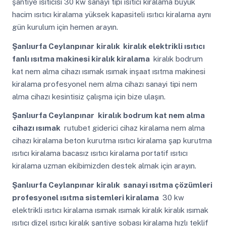
şantiye ısıtıcısı 30 kw sanayi tipi ısıtıcı kiralama büyük
hacim ısıtıcı kiralama yüksek kapasiteli ısıtıcı kiralama aynı
gün kurulum için hemen arayın.
Şanlıurfa Ceylanpınar
kiralık kiralık elektrikli ısıtıcı
fanlı ısıtma makinesi kiralık kiralama
kiralık bodrum
kat nem alma cihazı ısımak ısımak inşaat ısıtma makinesi
kiralama profesyonel nem alma cihazı sanayi tipi nem
alma cihazı kesintisiz çalışma için bize ulaşın.
Şanlıurfa Ceylanpınar
kiralık bodrum kat nem alma
cihazı ısımak
rutubet giderici cihaz kiralama nem alma
cihazı kiralama beton kurutma ısıtıcı kiralama şap kurutma
ısıtıcı kiralama bacasız ısıtıcı kiralama portatif ısıtıcı
kiralama uzman ekibimizden destek almak için arayın.
Şanlıurfa Ceylanpınar
kiralık sanayi ısıtma çözümleri
profesyonel ısıtma sistemleri kiralama
30 kw
elektrikli ısıtıcı kiralama ısımak ısımak kiralık kiralık ısımak
ısıtıcı dizel ısıtıcı kiralık şantiye sobası kiralama hızlı teklif