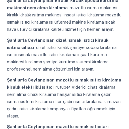
Şanlıurfa Ceylanpınar
kiralık kiralık epoksi kurutma
makinesi nem alma kiralama
mazotlu ısıtma makinesi
kiralık kiralık ısıtma makinesi inşaat ısıtıcı kiralama mazotlu
ısımak ısıtıcı kiralama ısı üflemeli makine kiralama sıcak
hava üfleyici kiralama kaliteli hizmet için hemen arayın.
Şanlıurfa Ceylanpınar
dizel ısımak ısıtıcı kiralık
ısıtma cihazı
dizel ısıtıcı kiralık şantiye sobası kiralama
ısıtıcı ısımak mazotlu ısıtıcı kiralama inşaat kurutma
makinesi kiralama şantiye kurutma sistemi kiralama
profesyonel nem alma çözümleri için arayın.
Şanlıurfa Ceylanpınar
mazotlu ısımak ısıtıcı kiralama
kiralık elektrikli ısıtıcı
rutubet giderici cihaz kiralama
nem alma cihazı kiralama hangar ısıtıcı kiralama çadır
ısıtma sistemi kiralama iftar çadırı ısıtıcı kiralama ramazan
çadırı ısıtıcı kiralama kampanyalı fiyatları öğrenmek için
ulaşın.
Şanlıurfa Ceylanpınar
mazotlu ısımak ısıtıcıları