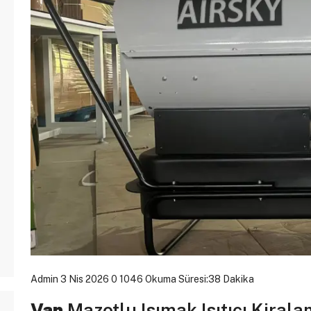
Admin
3 Nis 2026
0
1046
Okuma Süresi:38 Dakika
Van
Mazotlu Isımak Isıtıcı Kiral