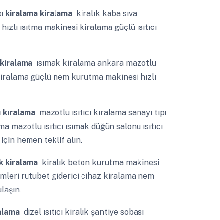
ıcı kiralama kiralama
kiralık kaba sıva
 hızlı ısıtma makinesi kiralama güçlü ısıtıcı
ı kiralama
ısımak kiralama ankara mazotlu
cı kiralama güçlü nem kurutma makinesi hızlı
.
cı kiralama
mazotlu ısıtıcı kiralama sanayi tipi
ma mazotlu ısıtıcı ısımak düğün salonu ısıtıcı
için hemen teklif alın.
ak kiralama
kiralık beton kurutma makinesi
emleri rutubet giderici cihaz kiralama nem
laşın.
iralama
dizel ısıtıcı kiralık şantiye sobası