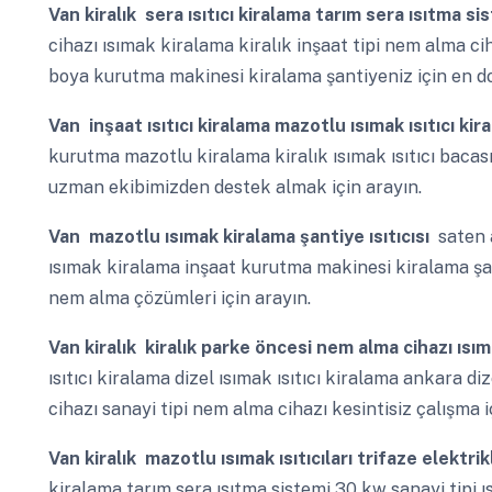
Van
kiralık sera ısıtıcı kiralama tarım sera ısıtma s
cihazı ısımak kiralama kiralık inşaat tipi nem alma c
boya kurutma makinesi kiralama şantiyeniz için en do
Van
inşaat ısıtıcı kiralama mazotlu ısımak ısıtıcı ki
kurutma mazotlu kiralama kiralık ısımak ısıtıcı bacasız
uzman ekibimizden destek almak için arayın.
Van
mazotlu ısımak kiralama şantiye ısıtıcısı
saten a
ısımak kiralama inşaat kurutma makinesi kiralama şa
nem alma çözümleri için arayın.
Van
kiralık kiralık parke öncesi nem alma cihazı ısı
ısıtıcı kiralama dizel ısımak ısıtıcı kiralama ankara d
cihazı sanayi tipi nem alma cihazı kesintisiz çalışma iç
Van
kiralık mazotlu ısımak ısıtıcıları trifaze elektrik
kiralama tarım sera ısıtma sistemi 30 kw sanayi tipi ıs