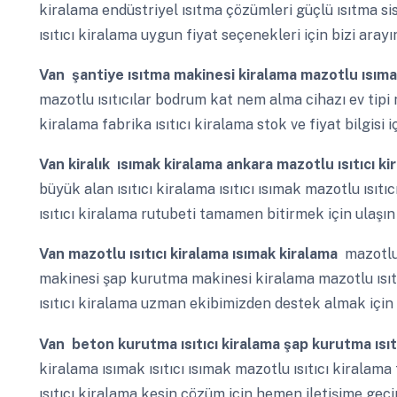
kiralama endüstriyel ısıtma çözümleri güçlü ısıtma si
ısıtıcı kiralama uygun fiyat seçenekleri için bizi arayı
Van
şantiye ısıtma makinesi kiralama mazotlu ısıma
mazotlu ısıtıcılar bodrum kat nem alma cihazı ev tipi
kiralama fabrika ısıtıcı kiralama stok ve fiyat bilgisi i
Van
kiralık ısımak kiralama ankara mazotlu ısıtıcı ki
büyük alan ısıtıcı kiralama ısıtıcı ısımak mazotlu ısıtıc
ısıtıcı kiralama rutubeti tamamen bitirmek için ulaşın
Van
mazotlu ısıtıcı kiralama ısımak kiralama
mazotlu 
makinesi şap kurutma makinesi kiralama mazotlu ısıtıc
ısıtıcı kiralama uzman ekibimizden destek almak için 
Van
beton kurutma ısıtıcı kiralama şap kurutma ısıt
kiralama ısımak ısıtıcı ısımak mazotlu ısıtıcı kiralama 
ısıtıcı kiralama kesin çözüm için hemen iletişime geçi